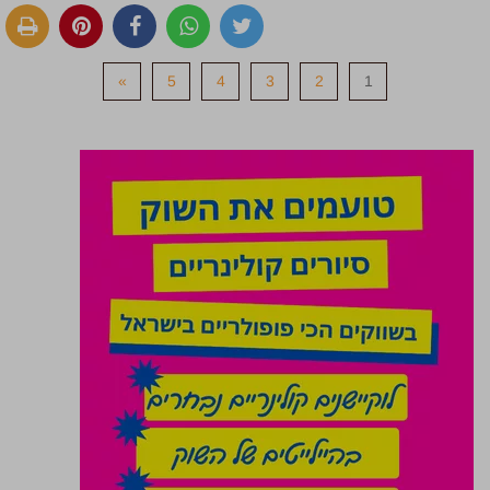
»
5
4
3
2
1