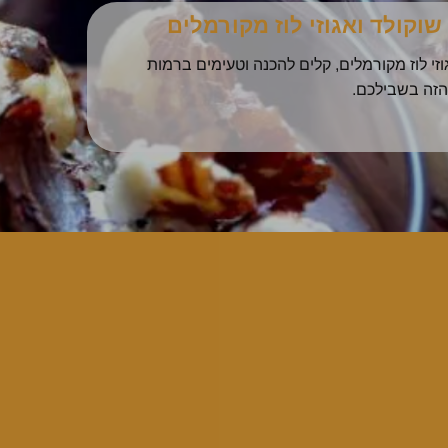
צחת! מלח, פלפל ולתנור.