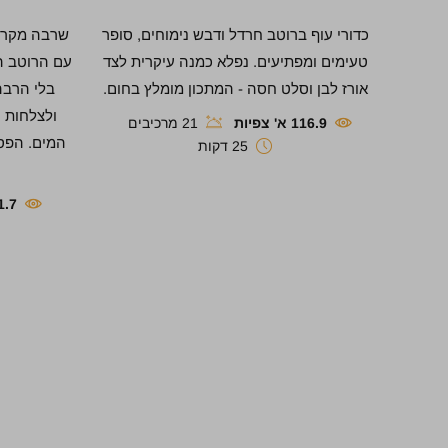
כדורי עוף ברוטב חרדל ודבש נימוחים, סופר
שרבה מקרונ
טעימים ומפתיעים. נפלא כמנה עיקרית לצד
עם הרוטב הח
אורז לבן וסלט חסה - המתכון מומלץ בחום.
ולצלחות ה
116.9 א' צפיות
21 מרכיבים
המים. הפס
25 דקות
211.7 א