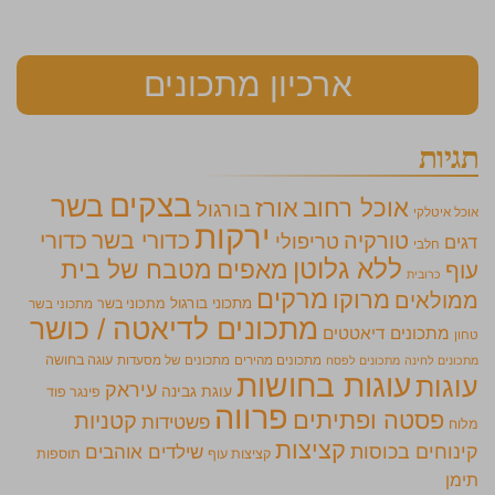
ארכיון מתכונים
תגיות
בצקים
בשר
אוכל רחוב
אורז
בורגול
אוכל איטלקי
ירקות
כדורי בשר
כדורי
טורקיה
טריפולי
דגים
חלבי
ללא גלוטן
מאפים
מטבח של בית
עוף
כרובית
מרקים
מרוקו
ממולאים
מתכוני בורגול
מתכוני בשר
מתכוני בשר
מתכונים לדיאטה / כושר
מתכונים דיאטטים
טחון
מתכונים מהירים
מתכונים של מסעדות
עוגה בחושה
מתכונים לחינה
מתכונים לפסח
עוגות בחושות
עוגות
עיראק
עוגת גבינה
פינגר פוד
פרווה
פסטה ופתיתים
קטניות
פשטידות
מלוח
קציצות
קינוחים בכוסות
שילדים אוהבים
קציצות עוף
תוספות
תימן