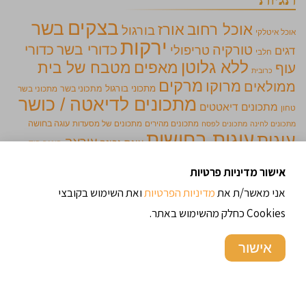
בצקים
בשר
אוכל רחוב
אורז
בורגול
אוכל איטלקי
ירקות
כדורי בשר
כדורי
טורקיה
טריפולי
דגים
חלבי
ללא גלוטן
מאפים
מטבח של בית
עוף
כרובית
מרקים
מרוקו
ממולאים
מתכוני בורגול
מתכוני בשר
מתכוני בשר
מתכונים לדיאטה / כושר
מתכונים דיאטטים
טחון
מתכונים מהירים
מתכונים של מסעדות
עוגה בחושה
מתכונים לחינה
מתכונים לפסח
עוגות בחושות
עוגות
עיראק
עוגת גבינה
פינגר פוד
פרווה
פסטה ופתיתים
קטניות
פשטידות
מלוח
אישור מדיניות פרטיות
קציצות
קינוחים בכוסות
שילדים אוהבים
קציצות עוף
תוספות
אני מאשר/ת את
מדיניות הפרטיות
ואת השימוש בקובצי
תימן
Cookies כחלק מהשימוש באתר.
מתכונים מומלצים
אישור
מאפה פילו וירקות קלויים