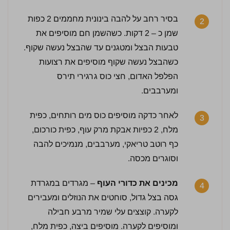
בסיר רחב על להבה בינונית מחממים 2 כפות
2
שמן כ – 2 דקות. כשהשמן חם מוסיפים את
טבעות הבצל ומטגנים עד שהבצל נעשה שקוף.
כשהבצל נעשה שקוף מוסיפים את רצועות
הפלפל האדום, חצי כוס גרגירי תירס
ומערבבים.
לאחר כדקה מוסיפים כוס מים רותחים, כפית
3
מלח, 2 כפיות אבקת מרק עוף, כפית כורכום,
3 / 5 | 2 מדרגים
לחץ כדי לדרג:
כף רוטב טריאקי, מערבבים, מנמיכים להבה
וסוגרים מכסה.
מכינים את כדורי העוף
– מגרדים במגרדת
4
גסה בצל גדול, סוחטים את הנוזלים ומעבירים
לקערה. קוצצים עלי שמיר מרבע חבילה
ומוסיפים לקערה. מוסיפים ביצה, כפית מלח,