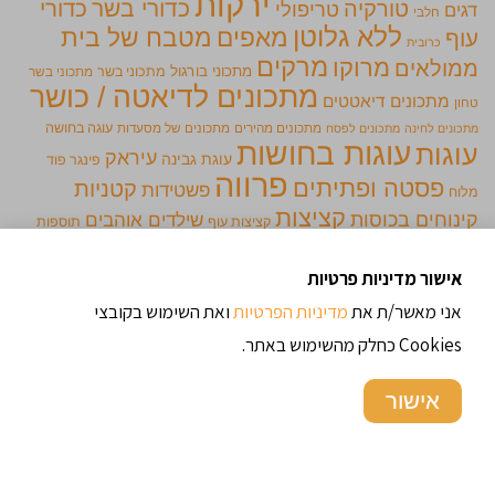
ירקות
כדורי בשר
כדורי
טורקיה
טריפולי
דגים
חלבי
ללא גלוטן
מאפים
מטבח של בית
עוף
כרובית
מרקים
מרוקו
ממולאים
מתכוני בורגול
מתכוני בשר
מתכוני בשר
מתכונים לדיאטה / כושר
מתכונים דיאטטים
טחון
מתכונים מהירים
מתכונים של מסעדות
עוגה בחושה
מתכונים לחינה
מתכונים לפסח
עוגות בחושות
עוגות
עיראק
עוגת גבינה
פינגר פוד
פרווה
פסטה ופתיתים
קטניות
פשטידות
מלוח
קציצות
קינוחים בכוסות
שילדים אוהבים
קציצות עוף
תוספות
תימן
אישור מדיניות פרטיות
אני מאשר/ת את
מדיניות הפרטיות
ואת השימוש בקובצי
מתכונים מומלצים
Cookies כחלק מהשימוש באתר.
אישור
סלט ספורטאים