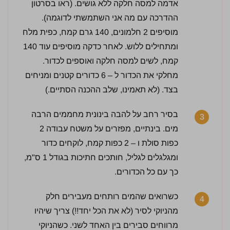
אדמה למסה חלקה ללא גושים. (ראו בסרטון
ההדרכה עם מה אני השתמשתי לדוגמה).
מוסיפים 2 חלמונים, 140 גרם קמח, כפית מלח
ומתחילים ללוש. לאחר כדקה מוסיפים עוד 140
קמח, לשים למסה חלקה ואוספים לכדור.
מחלקי את הכדור ל – 6 כדורים קטנים ומניחים
בצד. (לא תאמינו, שלב ההכנה הסתיים.)
בסיר רחב על להבה בינונית מחממים הרבה
3
מים. בינתיים, מפזרים על משטח עבודה 2
3 / 5 | 8 מדרגים
כפות סולת ו – 2 כפות קמח, לוקחים כדור
לחץ כדי לדרג:
ומגלגלים לגליל, חותכים חתיכות בגודל 1 ס"מ,
כך עם כל הכדורים.
כשרואים שהמים רותחים מעבירים חלק
4
מהניוקי לסיר (לא את הכל יחד!!) צריך שיהיו
מרווחים סבירים בין האחד לשני. כשהניוקי