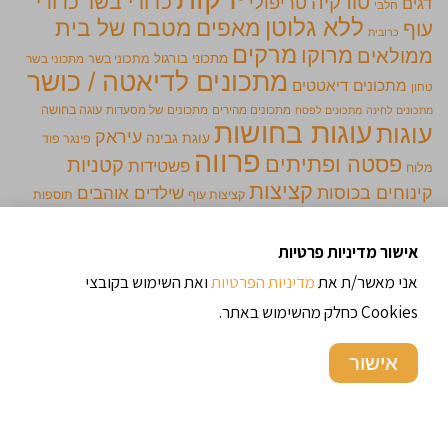
כדורי בשר
כדורי
טורקיה
טריפולי
דגים
חלבי
ללא גלוטן
מאפים
מטבח של בית
עוף
כרובית
מרקים
מרוקו
ממולאים
מתכוני בורגול
מתכוני בשר
מתכוני בשר
מתכונים לדיאטה / כושר
מתכונים דיאטטים
טחון
מתכונים מהירים
מתכונים של מסעדות
עוגה בחושה
מתכונים לחינה
מתכונים לפסח
עוגות בחושות
עוגות
עיראק
עוגת גבינה
פינגר פוד
פרווה
פסטה ופתיתים
קטניות
פשטידות
מלוח
קציצות
קינוחים בכוסות
שילדים אוהבים
קציצות עוף
תוספות
תימן
אישור מדיניות פרטיות
מתכונים מומלצים
אני מאשר/ת את
מדיניות הפרטיות
ואת השימוש בקובצי
Cookies כחלק מהשימוש באתר.
אישור
עוגת גבינה באסקית