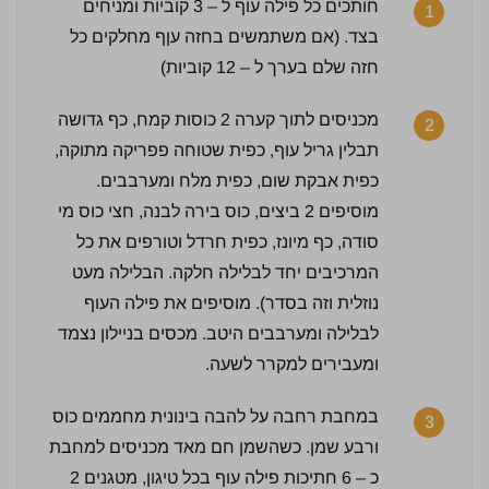
חותכים כל פילה עוף ל – 3 קוביות ומניחים
1
בצד. (אם משתמשים בחזה עןף מחלקים כל
חזה שלם בערך ל – 12 קוביות)
מכניסים לתוך קערה 2 כוסות קמח, כף גדושה
2
תבלין גריל עוף, כפית שטוחה פפריקה מתוקה,
כפית אבקת שום, כפית מלח ומערבבים.
מוסיפים 2 ביצים, כוס בירה לבנה, חצי כוס מי
סודה, כף מיונז, כפית חרדל וטורפים את כל
המרכיבים יחד לבלילה חלקה. הבלילה מעט
3.5 / 5 | 33 מדרגים
נוזלית וזה בסדר). מוסיפים את פילה העוף
לחץ כדי לדרג:
לבלילה ומערבבים היטב. מכסים בניילון נצמד
ומעבירים למקרר לשעה.
במחבת רחבה על להבה בינונית מחממים כוס
3
ורבע שמן. כשהשמן חם מאד מכניסים למחבת
כ – 6 חתיכות פילה עוף בכל טיגון, מטגנים 2