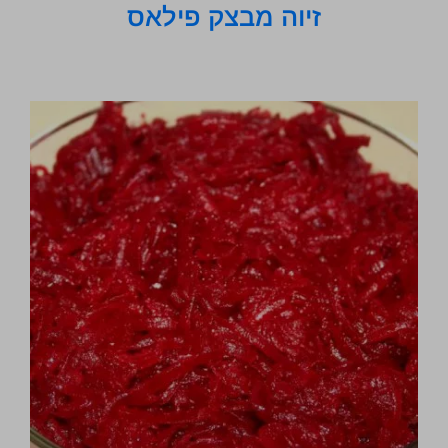
זיוה מבצק פילאס