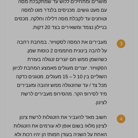
פושרים ומתחילים ללוש עד שמתקבלת מסה
עם מעט גושים. מכניסים בלנדר מוט למסה
וטוחנים עד לקבלת מסה דלילה וחלקה. מכסים
בניילון נצמד ומשאירים בצד 20 דקות.
3 / 5 | 9 מדרגים
לחץ כדי לדרג:
מעבירים את המסה לסקוויזר. במחבת רחבה
3
על להבה בינונית מחממים 2 כוסות שמן.
כשהשמן ממש חם יוצרים זנגולה בעזרת
הסקוויזר. יוצרים מעגלים מאמצע המחבת לכיוון
השוליים בין 10 ל – 15 מעגלים. מטגנים כדקה
מכל צד / עד שהזנגולה ממש זהובה ומעבירים
מיד לסירופ הקר. מהסירופ מעבירים לרשת
לצינון.
חשוב מאד להעביר את הזנגולות לרשת צינון
4
לצינון מלא! בשום אופן לא עורמים את הזנגולות
האחת על השניה בעודן חמות! הן יהיו רכות ולא