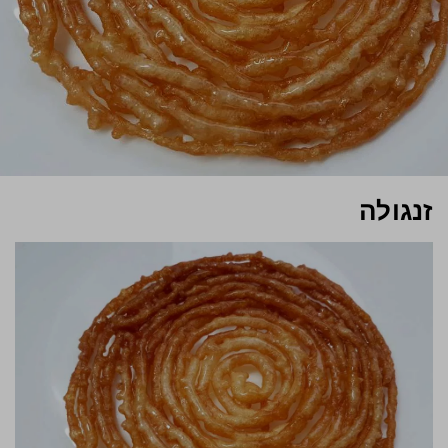
זנגולה