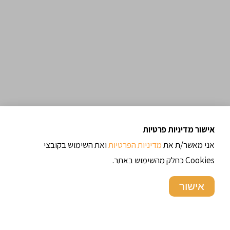
אישור מדיניות פרטיות
ארכיון מתכונים
אני מאשר/ת את
מדיניות הפרטיות
ואת השימוש בקובצי
Cookies כחלק מהשימוש באתר.
תגיות
אישור
בצקים
בשר
אוכל רחוב
אורז
בורגול
אוכל איטלקי
ירקות
כדורי בשר
כדורי
טורקיה
טריפולי
דגים
חלבי
ללא גלוטן
מאפים
מטבח של בית
עוף
כרובית