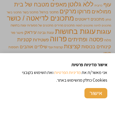
ללא גלוטן
מאפים
מטבח של בית
עוף
כרובית
מרקים
מרוקו
ממולאים
מתכוני בורגול
מתכוני בשר
מתכוני בשר
מתכונים לדיאטה / כושר
מתכונים דיאטטים
טחון
מתכונים מהירים
מתכונים של מסעדות
עוגה בחושה
מתכונים לחינה
מתכונים לפסח
עוגות בחושות
עוגות
עיראק
עוגת גבינה
פינגר פוד
פרווה
פסטה ופתיתים
קטניות
פשטידות
מלוח
קציצות
קינוחים בכוסות
שילדים אוהבים
קציצות עוף
תוספות
תימן
אישור מדיניות פרטיות
מתכונים מומלצים
אני מאשר/ת את
מדיניות הפרטיות
ואת השימוש בקובצי
Cookies כחלק מהשימוש באתר.
אישור
עוגת תפוחים הונגרית