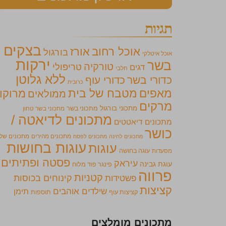
תגיות
בצקים
אוכל רחוב
אורז
בורגול
אוכל איטלקי
ירקות
בשר
טורקיה
טריפולי
דגים
חלבי
ללא גלוטן
כדורי בשר
כדורי עוף
כרובית
מאפים
מטבח של בית
מרוקו
ממולאים
מרקים
מתכוני בורגול
מתכוני בשר
מתכוני בשר טחון
מתכונים לדיאטה /
מתכונים דיאטטים
כושר
מתכונים מהירים
מתכונים של
מתכונים לחינה
מתכונים לפסח
עוגות בחושות
עוגות
מסעדות
עוגה בחושה
פסטה ופתיתים
עיראק
עוגת גבינה
פינגר פוד מלוח
פרווה
קטניות
קינוחים בכוסות
פשטידות
קציצות
שילדים אוהבים
תימן
קציצות עוף
תוספות
מתכונים מומלצים