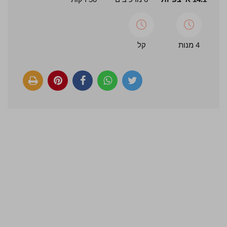
4 מנות
קל