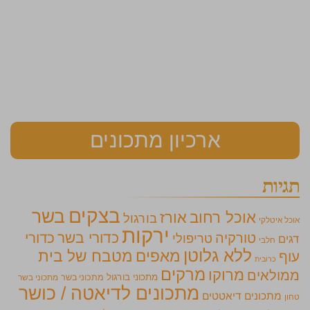
ארכיון מתכונים
תגיות
בצקים
בשר
אוכל רחוב
אורז
בורגול
אוכל איטלקי
ירקות
כדורי בשר
כדורי
טורקיה
טריפולי
דגים
חלבי
ללא גלוטן
מאפים
מטבח של בית
עוף
כרובית
מרקים
מרוקו
ממולאים
מתכוני בורגול
מתכוני בשר
מתכוני בשר
מתכונים לדיאטה / כושר
מתכונים דיאטטים
טחון