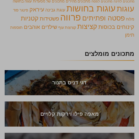
מתכונים מהירים
מתכונים של מסעדות
עוגה בחושה
מתכונים לחינה
מתכונים לפסח
עוגות בחושות
עוגות
עיראק
עוגת גבינה
פינגר פוד
פרווה
פסטה ופתיתים
קטניות
פשטידות
מלוח
קציצות
קינוחים בכוסות
שילדים אוהבים
קציצות עוף
תוספות
תימן
מתכונים מומלצים
דגי דניס בתנור
מאפה פילו וירקות קלויים