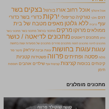
בצקים
בשר
אוכל רחוב
אורז
בורגול
אוכל איטלקי
ירקות
כדורי בשר
כדורי
טורקיה
טריפולי
דגים
חלבי
ללא גלוטן
מאפים
מטבח של בית
עוף
כרובית
מרקים
מרוקו
ממולאים
מתכוני בורגול
מתכוני בשר
מתכוני בשר
מתכונים לדיאטה / כושר
מתכונים דיאטטים
טחון
מתכונים מהירים
מתכונים של מסעדות
עוגה בחושה
מתכונים לחינה
מתכונים לפסח
עוגות בחושות
עוגות
עיראק
עוגת גבינה
פינגר פוד
פרווה
פסטה ופתיתים
קטניות
פשטידות
מלוח
קציצות
קינוחים בכוסות
שילדים אוהבים
קציצות עוף
תוספות
תימן
מתכונים מומלצים
סושי שוקולד פרווה