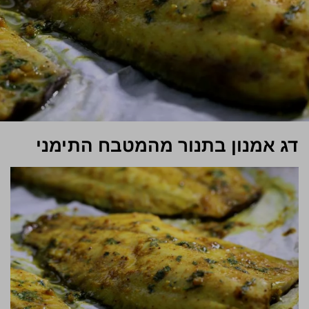
דג אמנון בתנור מהמטבח התימני