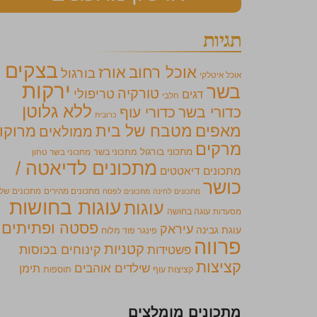
תגיות
בצקים
אוכל רחוב
אורז
בורגול
אוכל איטלקי
ירקות
בשר
טורקיה
טריפולי
דגים
חלבי
ללא גלוטן
כדורי בשר
כדורי עוף
כרובית
מאפים
מטבח של בית
מרוקו
ממולאים
מרקים
מתכוני בורגול
מתכוני בשר
מתכוני בשר טחון
מתכונים לדיאטה /
מתכונים דיאטטים
כושר
מתכונים מהירים
מתכונים של
מתכונים לחינה
מתכונים לפסח
עוגות בחושות
עוגות
מסעדות
עוגה בחושה
פסטה ופתיתים
עיראק
עוגת גבינה
פינגר פוד מלוח
פרווה
קטניות
קינוחים בכוסות
פשטידות
קציצות
שילדים אוהבים
תימן
קציצות עוף
תוספות
מתכונים מומלצים