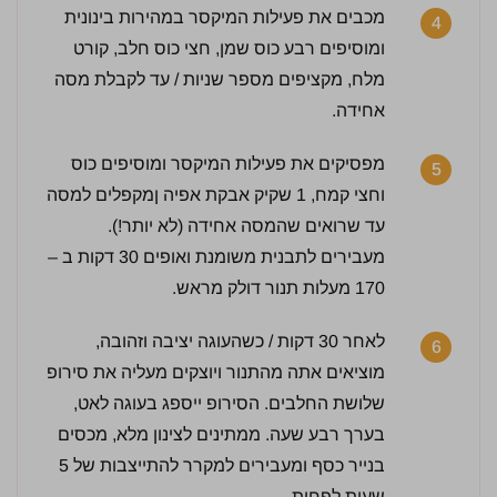
מכבים את פעילות המיקסר במהירות בינונית
4
ומוסיפים רבע כוס שמן, חצי כוס חלב, קורט
מלח, מקציפים מספר שניות / עד לקבלת מסה
אחידה.
מפסיקים את פעילות המיקסר ומוסיפים כוס
5
וחצי קמח, 1 שקיק אבקת אפיה ןמקפלים למסה
עד שרואים שהמסה אחידה (לא יותר!).
מעבירים לתבנית משומנת ואופים 30 דקות ב –
170 מעלות תנור דולק מראש.
לחץ כדי לדרג:
לאחר 30 דקות / כשהעוגה יציבה וזהובה,
6
מוציאים אתה מהתנור ויוצקים מעליה את סירופ
שלושת החלבים. הסירופ ייספג בעוגה לאט,
בערך רבע שעה. ממתינים לצינון מלא, מכסים
בנייר כסף ומעבירים למקרר להתייצבות של 5
שעות לפחות.