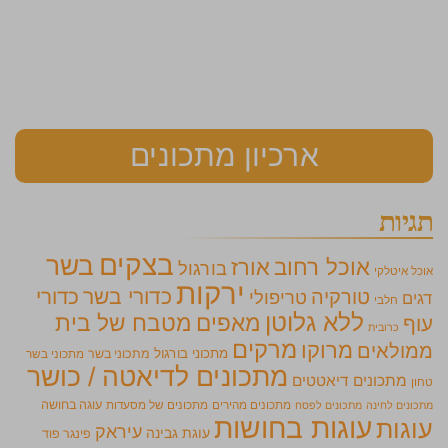
ארכיון מתכונים
תגיות
בצקים
בשר
אוכל רחוב
אורז
בורגול
אוכל איטלקי
ירקות
כדורי בשר
כדורי
טורקיה
טריפולי
דגים
חלבי
ללא גלוטן
מאפים
מטבח של בית
עוף
כרובית
מרקים
מרוקו
ממולאים
מתכוני בורגול
מתכוני בשר
מתכוני בשר
מתכונים לדיאטה / כושר
מתכונים דיאטטים
טחון
מתכונים מהירים
מתכונים של מסעדות
עוגה בחושה
מתכונים לחינה
מתכונים לפסח
עוגות בחושות
עוגות
עיראק
עוגת גבינה
פינגר פוד