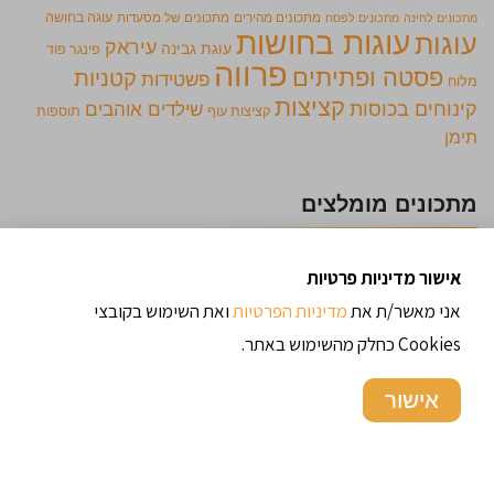
מתכונים מהירים
מתכונים של מסעדות
עוגה בחושה
מתכונים לחינה
מתכונים לפסח
עוגות בחושות
עוגות
עיראק
עוגת גבינה
פינגר פוד
פרווה
פסטה ופתיתים
קטניות
פשטידות
מלוח
קציצות
קינוחים בכוסות
שילדים אוהבים
קציצות עוף
תוספות
תימן
מתכונים מומלצים
אישור מדיניות פרטיות
שניצל מגבינת חלומי
אני מאשר/ת את
מדיניות הפרטיות
ואת השימוש בקובצי
Cookies כחלק מהשימוש באתר.
אישור
קרם ברולה