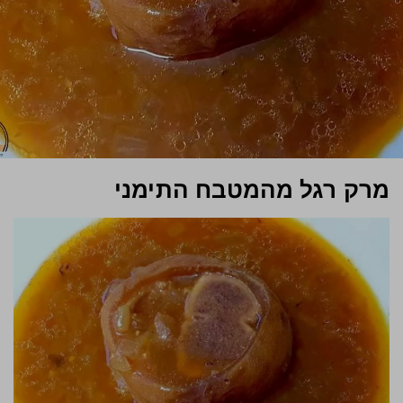
מרק רגל מהמטבח התימני