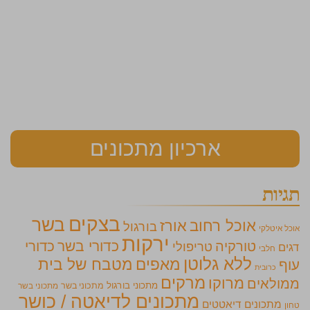
ארכיון מתכונים
תגיות
בצקים
בשר
אוכל רחוב
אורז
בורגול
אוכל איטלקי
ירקות
כדורי בשר
כדורי
טורקיה
טריפולי
דגים
חלבי
ללא גלוטן
מאפים
מטבח של בית
עוף
כרובית
מרקים
מרוקו
ממולאים
מתכוני בורגול
מתכוני בשר
מתכוני בשר
מתכונים לדיאטה / כושר
מתכונים דיאטטים
טחון