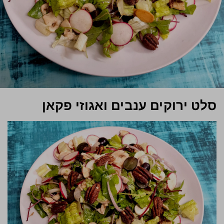
סלט ירוקים ענבים ואגוזי פקאן