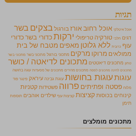
תגיות
בצקים
בשר
אוכל רחוב
אורז
בורגול
אוכל איטלקי
ירקות
כדורי בשר
כדורי
טורקיה
טריפולי
דגים
חלבי
ללא גלוטן
מאפים
מטבח של בית
עוף
כרובית
מרקים
מרוקו
ממולאים
מתכוני בורגול
מתכוני בשר
מתכוני בשר
מתכונים לדיאטה / כושר
מתכונים דיאטטים
טחון
מתכונים מהירים
מתכונים של מסעדות
עוגה בחושה
מתכונים לחינה
מתכונים לפסח
עוגות בחושות
עוגות
עיראק
עוגת גבינה
פינגר פוד
פרווה
פסטה ופתיתים
קטניות
פשטידות
מלוח
קציצות
קינוחים בכוסות
שילדים אוהבים
קציצות עוף
תוספות
תימן
מתכונים מומלצים