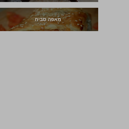
מאפה סביח