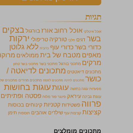
תגיות
בצקים
אוכל רחוב
אורז
בורגול
אוכל איטלקי
ירקות
בשר
טורקיה
טריפולי
דגים
חלבי
ללא גלוטן
כדורי בשר
כדורי עוף
כרובית
מאפים
מטבח של בית
מרוקו
ממולאים
מרקים
מתכוני בורגול
מתכוני בשר
מתכוני בשר טחון
מתכונים לדיאטה /
מתכונים דיאטטים
כושר
מתכונים מהירים
מתכונים של
מתכונים לחינה
מתכונים לפסח
עוגות בחושות
עוגות
מסעדות
עוגה בחושה
פסטה ופתיתים
עיראק
עוגת גבינה
פינגר פוד מלוח
פרווה
קטניות
קינוחים בכוסות
פשטידות
קציצות
שילדים אוהבים
תימן
קציצות עוף
תוספות
מתכונים מומלצים