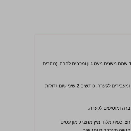
צנוברים כדקה עד שהם משנים מעט גוון ומכבים להבה. (נזהרים
מסננים 2 קופסאות שימורי לבבות הדקל מהנוזלים ומעבירים לקערה. כותשים 2 שיני שום גדולות
ברה ומוסיפים לקערה.
עדין, חצי כפית מלח, מיץ מחצי לימון עסיסי
ההגשה מערבבים ומגישים.