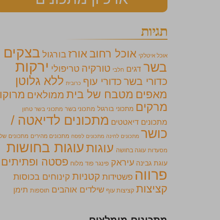
תגיות
בצקים
אוכל רחוב
אורז
בורגול
אוכל איטלקי
ירקות
בשר
טורקיה
טריפולי
דגים
חלבי
ללא גלוטן
כדורי בשר
כדורי עוף
כרובית
מאפים
מטבח של בית
מרוקו
ממולאים
מרקים
מתכוני בורגול
מתכוני בשר
מתכוני בשר טחון
מתכונים לדיאטה /
מתכונים דיאטטים
כושר
מתכונים מהירים
מתכונים של
מתכונים לחינה
מתכונים לפסח
עוגות בחושות
עוגות
מסעדות
עוגה בחושה
פסטה ופתיתים
עיראק
עוגת גבינה
פינגר פוד מלוח
פרווה
קטניות
קינוחים בכוסות
פשטידות
קציצות
שילדים אוהבים
תימן
קציצות עוף
תוספות