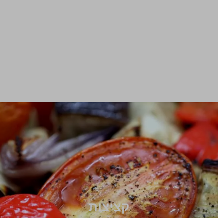
קציצות