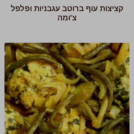
קציצות עוף ברוטב עגבניות ופלפל
צ'ומה