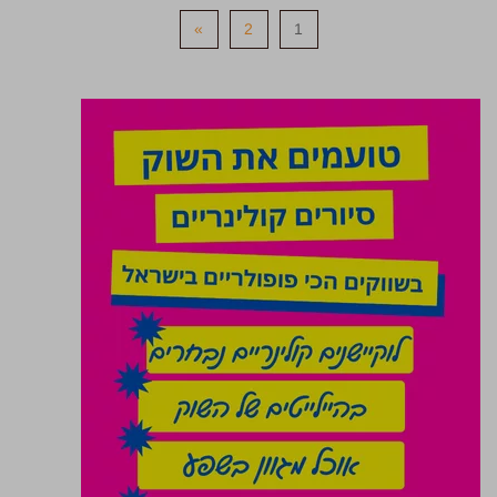
»
2
1