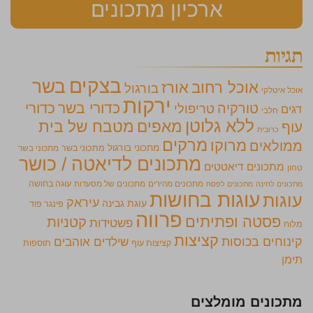
ארכיון מתכונים
תגיות
בצקים
בשר
אוכל רחוב
אורז
בורגול
אוכל איטלקי
ירקות
כדורי בשר
כדורי
טורקיה
טריפולי
דגים
חלבי
ללא גלוטן
מאפים
מטבח של בית
עוף
כרובית
מרקים
מרוקו
ממולאים
מתכוני בורגול
מתכוני בשר
מתכוני בשר
מתכונים לדיאטה / כושר
מתכונים דיאטטים
טחון
מתכונים מהירים
מתכונים של מסעדות
עוגה בחושה
מתכונים לחינה
מתכונים לפסח
עוגות בחושות
עוגות
עיראק
עוגת גבינה
פינגר פוד
פרווה
פסטה ופתיתים
קטניות
פשטידות
מלוח
קציצות
קינוחים בכוסות
שילדים אוהבים
קציצות עוף
תוספות
תימן
מתכונים מומלצים