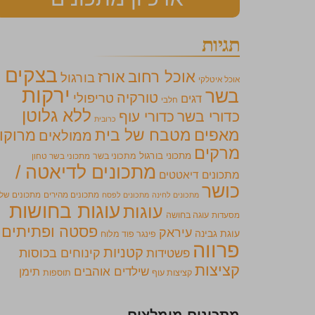
תגיות
בצקים
אוכל רחוב
אורז
בורגול
אוכל איטלקי
ירקות
בשר
טורקיה
טריפולי
דגים
חלבי
ללא גלוטן
כדורי בשר
כדורי עוף
כרובית
מאפים
מטבח של בית
מרוקו
ממולאים
מרקים
מתכוני בורגול
מתכוני בשר
מתכוני בשר טחון
מתכונים לדיאטה /
מתכונים דיאטטים
כושר
מתכונים מהירים
מתכונים של
מתכונים לחינה
מתכונים לפסח
עוגות בחושות
עוגות
מסעדות
עוגה בחושה
פסטה ופתיתים
עיראק
עוגת גבינה
פינגר פוד מלוח
פרווה
קטניות
קינוחים בכוסות
פשטידות
קציצות
שילדים אוהבים
תימן
קציצות עוף
תוספות