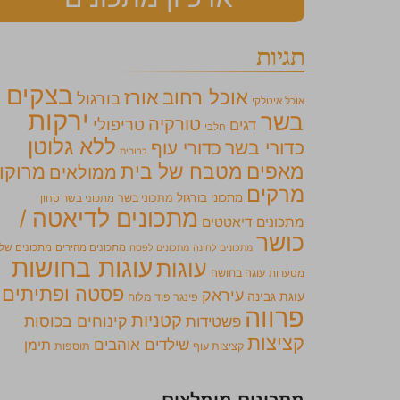
תגיות
בצקים
אוכל רחוב
אורז
בורגול
אוכל איטלקי
ירקות
בשר
טורקיה
טריפולי
דגים
חלבי
ללא גלוטן
כדורי בשר
כדורי עוף
כרובית
מאפים
מטבח של בית
מרוקו
ממולאים
מרקים
מתכוני בורגול
מתכוני בשר
מתכוני בשר טחון
מתכונים לדיאטה /
מתכונים דיאטטים
כושר
מתכונים מהירים
מתכונים של
מתכונים לחינה
מתכונים לפסח
עוגות בחושות
עוגות
מסעדות
עוגה בחושה
פסטה ופתיתים
עיראק
עוגת גבינה
פינגר פוד מלוח
פרווה
קטניות
קינוחים בכוסות
פשטידות
קציצות
שילדים אוהבים
תימן
קציצות עוף
תוספות