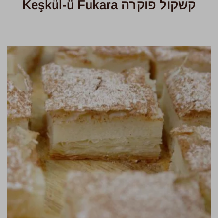
קשקול פוקרה Keşkül-ü Fukara