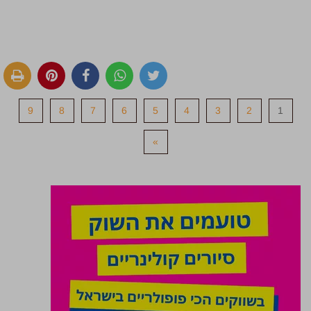
9
8
7
6
5
4
3
2
1
»