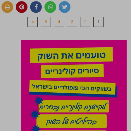
»
5
4
3
2
1