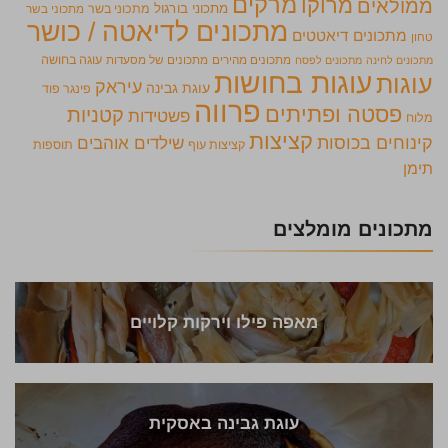
מרקים
מרוקו
ממולאים
מתכוני בורגול
מתכוני בשר
מתכוני בשר
מתכונים לדיאטה / כושר
מתכונים דיאטטים
טחון
מתכונים מהירים
מתכונים של מסעדות
עוגה בחושה
מתכונים לחינה
מתכונים לפסח
עוגות בחושות
עוגות
עיראק
עוגת גבינה
פינגר פוד
פרווה
פסטה ופתיתים
קטניות
פשטידות
מלוח
קציצות
קינוחים בכוסות
שילדים אוהבים
קציצות עוף
תוספות
תימן
מתכונים מומלצים
מאפה פילו וירקות קלויים
עוגת גבינה באסקית