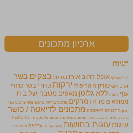
ארכיון מתכונים
תגיות
בצקים
בשר
אוכל רחוב
אורז
בורגול
אוכל איטלקי
ירקות
כדורי בשר
כדורי
טורקיה
טריפולי
דגים
חלבי
ללא גלוטן
מאפים
מטבח של בית
עוף
כרובית
מרקים
מרוקו
ממולאים
מתכוני בורגול
מתכוני בשר
מתכוני בשר
מתכונים לדיאטה / כושר
מתכונים דיאטטים
טחון
מתכונים מהירים
מתכונים של מסעדות
עוגה בחושה
מתכונים לחינה
מתכונים לפסח
עוגות בחושות
עוגות
עיראק
עוגת גבינה
פינגר פוד