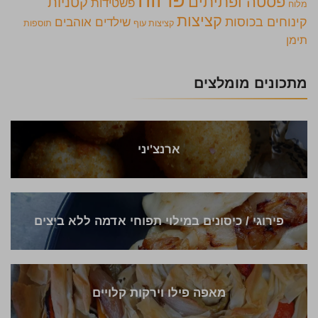
פרווה
פסטה ופתיתים
קטניות
פשטידות
מלוח
קציצות
קינוחים בכוסות
שילדים אוהבים
קציצות עוף
תוספות
תימן
מתכונים מומלצים
ארנצ'יני
פירוגי / כיסונים במילוי תפוחי אדמה ללא ביצים
מאפה פילו וירקות קלויים