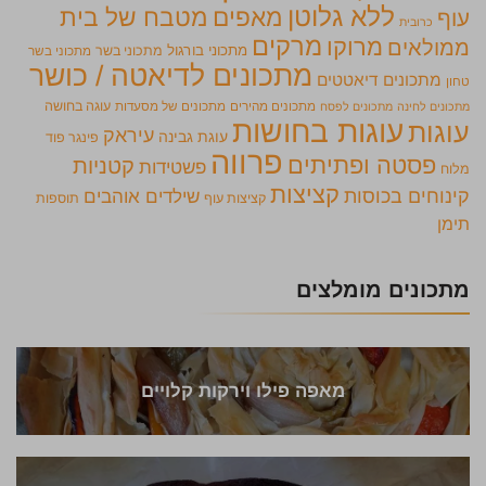
ללא גלוטן
מאפים
מטבח של בית
עוף
כרובית
מרקים
מרוקו
ממולאים
מתכוני בורגול
מתכוני בשר
מתכוני בשר
מתכונים לדיאטה / כושר
מתכונים דיאטטים
טחון
מתכונים מהירים
מתכונים של מסעדות
עוגה בחושה
מתכונים לחינה
מתכונים לפסח
עוגות בחושות
עוגות
עיראק
עוגת גבינה
פינגר פוד
פרווה
פסטה ופתיתים
קטניות
פשטידות
מלוח
קציצות
קינוחים בכוסות
שילדים אוהבים
קציצות עוף
תוספות
תימן
מתכונים מומלצים
מאפה פילו וירקות קלויים