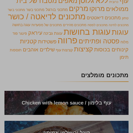
ללא גלוטן
מאפים
מטבח של בית
עוף
כרובית
מרקים
מרוקו
ממולאים
מתכוני בורגול
מתכוני בשר
מתכוני בשר
מתכונים לדיאטה / כושר
מתכונים דיאטטים
טחון
מתכונים מהירים
מתכונים של מסעדות
עוגה בחושה
מתכונים לחינה
מתכונים לפסח
עוגות בחושות
עוגות
עיראק
עוגת גבינה
פינגר פוד
פרווה
פסטה ופתיתים
קטניות
פשטידות
מלוח
קציצות
קינוחים בכוסות
שילדים אוהבים
קציצות עוף
תוספות
תימן
מתכונים מומלצים
עוף בלימון / Chicken with lemon sauce
קיגל ירושלמי אמיתי!