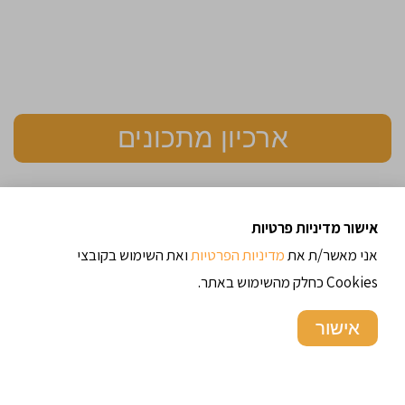
ארכיון מתכונים
תגיות
אישור מדיניות פרטיות
בצקים
בשר
אוכל רחוב
אורז
בורגול
אוכל איטלקי
אני מאשר/ת את
מדיניות הפרטיות
ואת השימוש בקובצי
ירקות
כדורי בשר
כדורי
טורקיה
טריפולי
דגים
חלבי
Cookies כחלק מהשימוש באתר.
ללא גלוטן
מאפים
מטבח של בית
עוף
כרובית
מרקים
מרוקו
ממולאים
מתכוני בורגול
מתכוני בשר
מתכוני בשר
אישור
מתכונים לדיאטה / כושר
מתכונים דיאטטים
טחון
מתכונים מהירים
מתכונים של מסעדות
עוגה בחושה
מתכונים לחינה
מתכונים לפסח
עוגות בחושות
עוגות
עיראק
עוגת גבינה
פינגר פוד