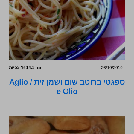
26/10/2019
14.1 א' צפיות
ספגטי ברוטב שום ושמן זית / Aglio
e Olio