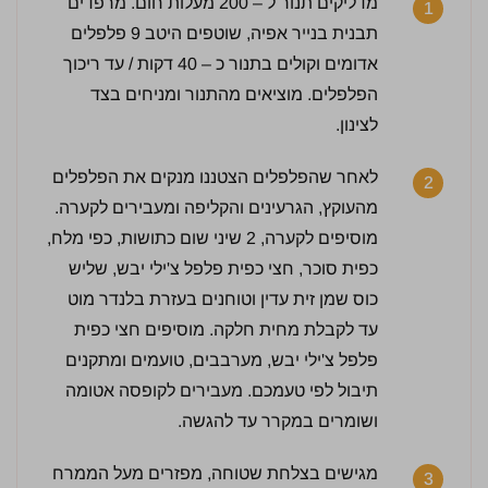
מדליקים תנור ל – 200 מעלות חום. מרפדים
1
תבנית בנייר אפיה, שוטפים היטב 9 פלפלים
אדומים וקולים בתנור כ – 40 דקות / עד ריכוך
הפלפלים. מוציאים מהתנור ומניחים בצד
לצינון.
לאחר שהפלפלים הצטננו מנקים את הפלפלים
2
מהעוקץ, הגרעינים והקליפה ומעבירים לקערה.
מוסיפים לקערה, 2 שיני שום כתושות, כפי מלח,
2 / 5 | 2 מדרגים
כפית סוכר, חצי כפית פלפל צ'ילי יבש, שליש
לחץ כדי לדרג:
כוס שמן זית עדין וטוחנים בעזרת בלנדר מוט
עד לקבלת מחית חלקה. מוסיפים חצי כפית
פלפל צ'ילי יבש, מערבבים, טועמים ומתקנים
תיבול לפי טעמכם. מעבירים לקופסה אטומה
ושומרים במקרר עד להגשה.
מגישים בצלחת שטוחה, מפזרים מעל הממרח
3