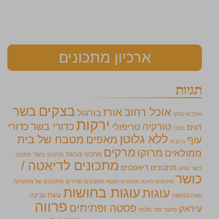
ארכיון מתכונים
תגיות
בצקים
בשר
אוכל רחוב
אורז
בורגול
אוכל איטלקי
ירקות
כדורי בשר
כדורי
טורקיה
טריפולי
דגים
חלבי
ללא גלוטן
מאפים
מטבח של בית
עוף
כרובית
מרקים
מרוקו
ממולאים
מתכוני בורגול
מתכוני בשר
מתכוני
מתכונים לדיאטה /
מתכונים דיאטטים
בשר טחון
כושר
מתכונים מהירים
מתכונים של מסעדות
מתכונים לחינה
מתכונים לפסח
עוגות בחושות
עוגות
עוגת גבינה
עוגה בחושה
פרווה
פסטה ופתיתים
עיראק
פינגר פוד מלוח