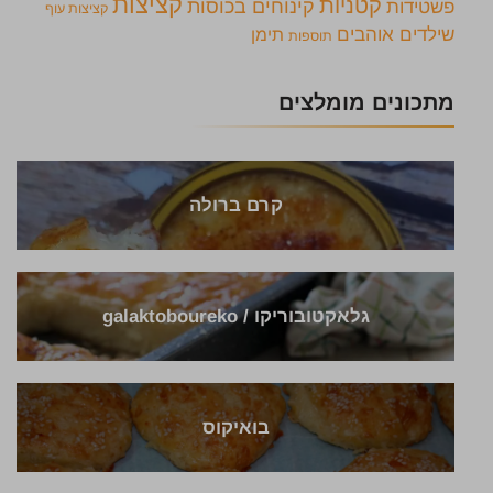
קציצות
קטניות
קינוחים בכוסות
פשטידות
קציצות עוף
שילדים אוהבים
תימן
תוספות
מתכונים מומלצים
קרם ברולה
גלאקטובוריקו / galaktoboureko
בואיקוס