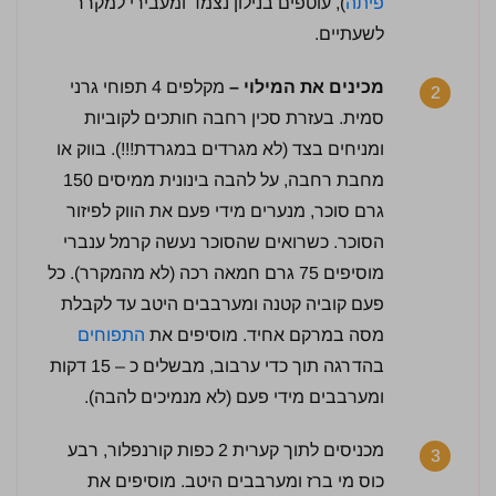
פיתה
), עוטפים בנילון נצמד ומעבירי למקרר
לשעתיים.
מכינים את המילוי –
מקלפים 4 תפוחי גרני
2
סמית. בעזרת סכין רחבה חותכים לקוביות
ומניחים בצד (לא מגרדים במגרדת!!!). בווק או
מחבת רחבה, על להבה בינונית ממיסים 150
גרם סוכר, מנערים מידי פעם את הווק לפיזור
הסוכר. כשרואים שהסוכר נעשה קרמל ענברי
מוסיפים 75 גרם חמאה רכה (לא מהמקרר). כל
פעם קוביה קטנה ומערבבים היטב עד לקבלת
מסה במרקם אחיד. מוסיפים את
התפוחים
בהדרגה תוך כדי ערבוב, מבשלים כ – 15 דקות
ומערבבים מידי פעם (לא מנמיכים להבה).
מכניסים לתוך קערית 2 כפות קורנפלור, רבע
3
לחץ כדי לדרג:
כוס מי ברז ומערבבים היטב. מוסיפים את