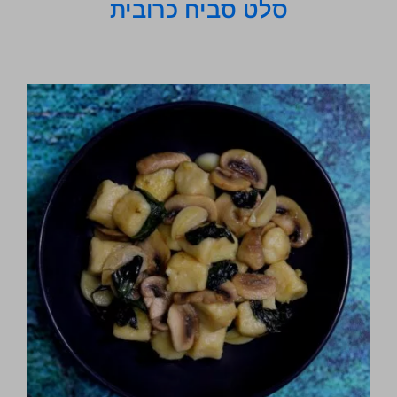
סלט סביח כרובית