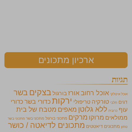
ארכיון מתכונים
תגיות
בצקים
בשר
אוכל רחוב
אורז
בורגול
אוכל איטלקי
ירקות
כדורי בשר
כדורי
טורקיה
טריפולי
דגים
חלבי
ללא גלוטן
מאפים
מטבח של בית
עוף
כרובית
מרקים
מרוקו
ממולאים
מתכוני בורגול
מתכוני בשר
מתכוני בשר
מתכונים לדיאטה / כושר
מתכונים דיאטטים
טחון