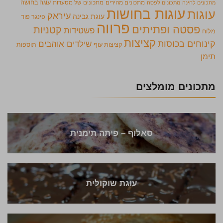
מתכונים מהירים
מתכונים של מסעדות
עוגה בחושה
מתכונים לחינה
מתכונים לפסח
עוגות בחושות
עוגות
עיראק
עוגת גבינה
פינגר פוד
פרווה
פסטה ופתיתים
קטניות
פשטידות
מלוח
קציצות
קינוחים בכוסות
שילדים אוהבים
קציצות עוף
תוספות
תימן
מתכונים מומלצים
סאלוף – פיתה תימנית
עוגת שוקולית