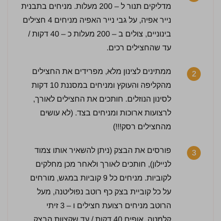
מדליקים תנור ל – 200 מעלות. מניחים בתבנית
נייר אפיה, על גבי נייר האפיה מניחים 4 חצילים
בינוניים, צולים ב – 200 מעלות כ – 40 דקות /
עד שהחצילים רכים.
ממתינים לצינון מלא, מפרידים את החצילים
2
מהקליפה והעוקץ ומניחים במסננת 10 דקות
לסינון הנוזלים. חותכים את החצילים לאורך,
לרצועות ארוכות ומניחים בצד. (לא עושים
מהחצילים רסק!!!)
1 / 5 | 1 מדרגים
פורסים את הבצק (ניתן להשאיר אותו צמוד
3
לחץ כדי לדרג:
לניילון), חותכים לאורך ולאחר מכן מחלקים
לקוביות. מניחים כל 9 קוביות במגש, מורחים
על כל קוביית בצק כף רוטב נפוליטנה, מעל
הרוטב מניחים רצועת חצילים ו – 3 זיתי
קלמטה. אופים 40 דקות / עד שקצוות הבצק