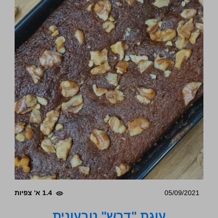
05/09/2021
1.4 א' צפיות
עוגת "דבש" טבעונית