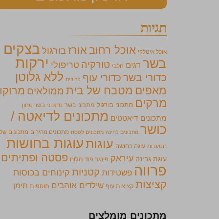
תגיות
בצקים
אוכל רחוב
אורז
בורגול
אוכל איטלקי
ירקות
בשר
טורקיה
טריפולי
דגים
חלבי
ללא גלוטן
כדורי בשר
כדורי עוף
כרובית
מאפים
מטבח של בית
מרוקו
ממולאים
מרקים
מתכוני בורגול
מתכוני בשר
מתכוני בשר טחון
מתכונים לדיאטה /
מתכונים דיאטטים
כושר
מתכונים מהירים
מתכונים של
מתכונים לחינה
מתכונים לפסח
עוגות בחושות
עוגות
מסעדות
עוגה בחושה
פסטה ופתיתים
עיראק
עוגת גבינה
פינגר פוד מלוח
פרווה
קטניות
קינוחים בכוסות
פשטידות
קציצות
שילדים אוהבים
תימן
קציצות עוף
תוספות
מתכונים מומלצים