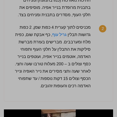
חתיכות מאורכות (כמו בתמונה) ומניחים
בתבנית מרופדת בנייר אפיה. מוסיפים את
חלקי העוף, מסדרים בתבנית ומניחים בצד.
מכניסים לתוך קערית 4 כפות שמן, 2 כפות
2
3.5 / 5 | 13 מדרגים
גדושות תבלין
גריל עוף
, כף אבקת שום, כפית
לחץ כדי לדרג:
מלח ומערבבים. מברישים בעזרת מברשת
סיליקות את התבלין על חלקי העוף ותפוחי
האדמה, אוטמים בנייר אפיה, ועוטפים בנייר
כסף וצולים ב – 200 מעלות טורבו שעה וחצי.
לאחר שעה וחצי מסירים את נייר האפיה ונייר
הכסף וצולים 15 דקות נוספות / עד שתפוחי
האדמה רכים והעופות זהובים.