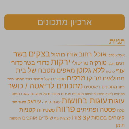
ארכיון מתכונים
תגיות
בצקים
בשר
אוכל רחוב
אורז
בורגול
אוכל איטלקי
ירקות
כדורי בשר
כדורי
טורקיה
טריפולי
דגים
חלבי
ללא גלוטן
מאפים
מטבח של בית
עוף
כרובית
מרקים
מרוקו
ממולאים
מתכוני בורגול
מתכוני בשר
מתכוני בשר
מתכונים לדיאטה / כושר
מתכונים דיאטטים
טחון
מתכונים מהירים
מתכונים של מסעדות
עוגה בחושה
מתכונים לחינה
מתכונים לפסח
עוגות בחושות
עוגות
עיראק
עוגת גבינה
פינגר פוד
פרווה
פסטה ופתיתים
קטניות
פשטידות
מלוח
קציצות
קינוחים בכוסות
שילדים אוהבים
קציצות עוף
תוספות
תימן