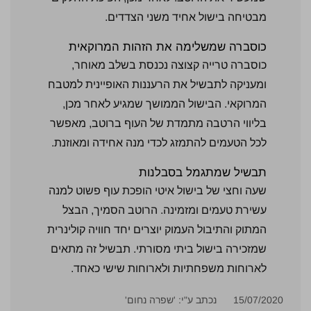
מבטיחה
בישול אחיד
משני הצדדים.
כוסברה שמשלימה
את הזהות
המרוקאית
כוסברה
טרייה קצוצה
נכנסת בשלב
מאוחר,
ומעניקה
לתבשיל את
הרעננות
האופיינית למטבח
המרוקאי. הבישול
הממושך שמגיע
לאחר מכן,
בליווי הרטבה
מתמדת של העוף
ברוטב, מאפשר
לכל הטעמים
להתמזג לכדי מנה
אחידה ומאוזנת.
תבשיל
שמתגמל בסבלנות
ש
עה וחצי של
בישול איטי
הופכת עוף פשוט
למנה
עשירת
טעמים ומזמינה.
הרוטב הסמיך,
הבצל
המתוק
והתיבול העמוק
יוצרים יחד
חוויה קולינרית
שמזכירה בישול
ביתי מסורתי.
תבשיל זה מתאים
לארוחות משפחתיות
ולארוחות שישי
כאחד.
15/07/2020
נכתב ע"י: 'שפרה נחום'