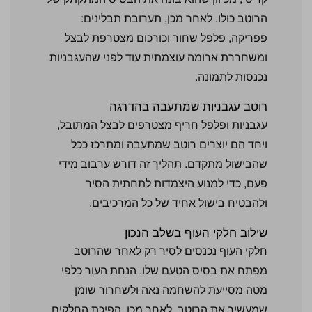
הרוטב כולו.
לאחר מכן,
תערובת
תבלינים:
פפריקה, פלפל
שחור
וכורכום
מצטרפת לבצל
ומשחררת ארומה
עוצמתית עוד
לפני
שהעגבניות
נכנסות לתמונה.
רוטב
עגבניות שמתעבה
בהדרגה
עגבניו
ת ופלפל
חריף מצטרפים
לבצל המתובל,
ויחד הם
יוצרים רוטב
שמתעבה ומתרכז
ככל
שהבישול מתקדם.
תהליך זה
דורש ערבוב
מידי
פעם, כדי
למנוע היצמדות
לתחתית הסיר
ולהבטיח בישול
אחיד של כל
המרכיבים.
שילוב חלקי
העוף בשלב
הנכון
חלקי
העוף נכנסים
לסיר רק לאחר
שהרוטב
מפתח את
בסיס הטעם
שלו. הנחת
העור כלפי
מטה מסייעת
להשחמה נאה
ולשחרור שומן
שמעשיר את הרוטב.
לאחר מכן, הפיכת
החלקים