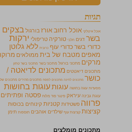
תגיות
בצקים
אוכל רחוב
אורז
בורגול
אוכל איטלקי
ירקות
בשר
טורקיה
טריפולי
דגים
חלבי
ללא גלוטן
כדורי בשר
כדורי עוף
כרובית
מאפים
מטבח של בית
מרוקו
ממולאים
מרקים
מתכוני בורגול
מתכוני בשר
מתכוני בשר טחון
מתכונים לדיאטה /
מתכונים דיאטטים
כושר
מתכונים מהירים
מתכונים של
מתכונים לחינה
מתכונים לפסח
עוגות בחושות
עוגות
מסעדות
עוגה בחושה
פסטה ופתיתים
עיראק
עוגת גבינה
פינגר פוד מלוח
פרווה
קטניות
קינוחים בכוסות
פשטידות
קציצות
שילדים אוהבים
תימן
קציצות עוף
תוספות
מתכונים מומלצים