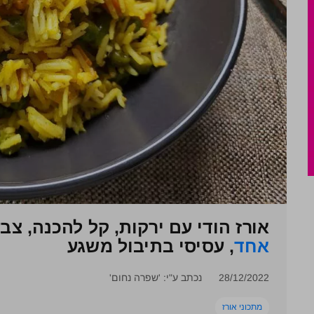
אורז הודי עם ירקות, קל להכנה, צב
אחד
, עסיסי בתיבול משגע
28/12/2022
נכתב ע"י: 'שפרה נחום'
מתכוני אורז