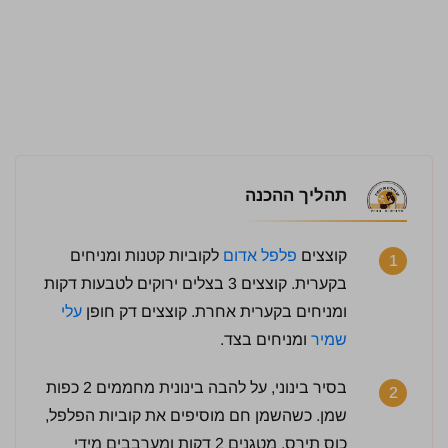
תהליך ההכנה
קוצצים
פלפל אדום
לקוביות קטנות ומניחים
1
בקערית. קוצצים 3 בצלים ירוקים לטבעות דקות
ומניחים בקערית אחרת. קוצצים דק חופן
עלי
שמיר
ומניחים בצד.
4 / 5 | 2 מדרגים
בסיר בינוני, על להבה בינונית מחממים 2 כפות
2
לחץ כדי לדרג:
שמן. כשהשמן חם מוסיפים את קוביות הפלפל,
כוס תירס, מטגנים 2 דקות ומערבבים מידי