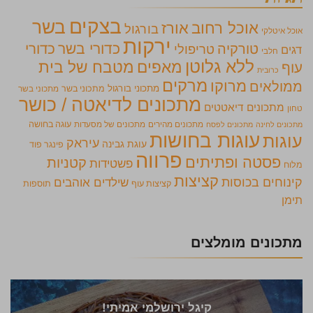
בצקים
בשר
אוכל רחוב
אורז
בורגול
אוכל איטלקי
ירקות
כדורי בשר
כדורי
טורקיה
טריפולי
דגים
חלבי
ללא גלוטן
מאפים
מטבח של בית
עוף
כרובית
מרקים
מרוקו
ממולאים
מתכוני בורגול
מתכוני בשר
מתכוני בשר
מתכונים לדיאטה / כושר
מתכונים דיאטטים
טחון
מתכונים מהירים
מתכונים של מסעדות
עוגה בחושה
מתכונים לחינה
מתכונים לפסח
עוגות בחושות
עוגות
עיראק
עוגת גבינה
פינגר פוד
פרווה
פסטה ופתיתים
קטניות
פשטידות
מלוח
קציצות
קינוחים בכוסות
שילדים אוהבים
קציצות עוף
תוספות
תימן
מתכונים מומלצים
קיגל ירושלמי אמיתי!