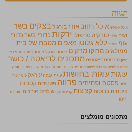
תגיות
בצקים
בשר
אוכל רחוב
אורז
בורגול
אוכל איטלקי
ירקות
כדורי בשר
כדורי
טורקיה
טריפולי
דגים
חלבי
ללא גלוטן
מאפים
מטבח של בית
עוף
כרובית
מרקים
מרוקו
ממולאים
מתכוני בורגול
מתכוני בשר
מתכוני בשר
מתכונים לדיאטה / כושר
מתכונים דיאטטים
טחון
מתכונים מהירים
מתכונים של מסעדות
עוגה בחושה
מתכונים לחינה
מתכונים לפסח
עוגות בחושות
עוגות
עיראק
עוגת גבינה
פינגר פוד
פרווה
פסטה ופתיתים
קטניות
פשטידות
מלוח
קציצות
קינוחים בכוסות
שילדים אוהבים
קציצות עוף
תוספות
תימן
מתכונים מומלצים