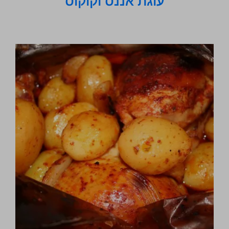
עוגת אננס וקוקוס