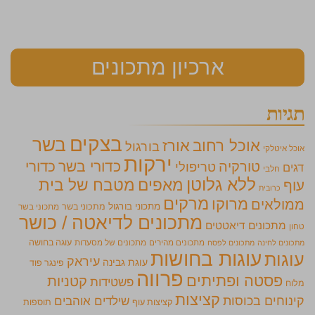
ארכיון מתכונים
תגיות
בצקים
בשר
אוכל רחוב
אורז
בורגול
אוכל איטלקי
ירקות
כדורי בשר
כדורי
טורקיה
טריפולי
דגים
חלבי
ללא גלוטן
מאפים
מטבח של בית
עוף
כרובית
מרקים
מרוקו
ממולאים
מתכוני בורגול
מתכוני בשר
מתכוני בשר
מתכונים לדיאטה / כושר
מתכונים דיאטטים
טחון
מתכונים מהירים
מתכונים של מסעדות
עוגה בחושה
מתכונים לחינה
מתכונים לפסח
עוגות בחושות
עוגות
עיראק
עוגת גבינה
פינגר פוד
פרווה
פסטה ופתיתים
קטניות
פשטידות
מלוח
קציצות
קינוחים בכוסות
שילדים אוהבים
קציצות עוף
תוספות