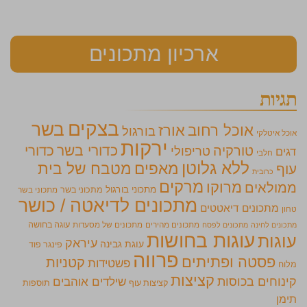
ארכיון מתכונים
תגיות
בצקים
בשר
אוכל רחוב
אורז
בורגול
אוכל איטלקי
ירקות
כדורי בשר
כדורי
טורקיה
טריפולי
דגים
חלבי
ללא גלוטן
מאפים
מטבח של בית
עוף
כרובית
מרקים
מרוקו
ממולאים
מתכוני בורגול
מתכוני בשר
מתכוני בשר
מתכונים לדיאטה / כושר
מתכונים דיאטטים
טחון
מתכונים מהירים
מתכונים של מסעדות
עוגה בחושה
מתכונים לחינה
מתכונים לפסח
עוגות בחושות
עוגות
עיראק
עוגת גבינה
פינגר פוד
פרווה
פסטה ופתיתים
קטניות
פשטידות
מלוח
קציצות
קינוחים בכוסות
שילדים אוהבים
קציצות עוף
תוספות
תימן