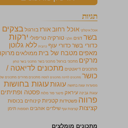
תגיות
בצקים
אוכל רחוב
אורז
בורגול
אוכל איטלקי
ירקות
בשר
טורקיה
טריפולי
דגים
חלבי
ללא גלוטן
כדורי בשר
כדורי עוף
כרובית
מאפים
מטבח של בית
מרוקו
ממולאים
מרקים
מתכוני בורגול
מתכוני בשר
מתכוני בשר טחון
מתכונים לדיאטה /
מתכונים דיאטטים
כושר
מתכונים מהירים
מתכונים של
מתכונים לחינה
מתכונים לפסח
עוגות בחושות
עוגות
מסעדות
עוגה בחושה
פסטה ופתיתים
עיראק
עוגת גבינה
פינגר פוד מלוח
פרווה
קטניות
קינוחים בכוסות
פשטידות
קציצות
שילדים אוהבים
תימן
קציצות עוף
תוספות
מתכונים מומלצים