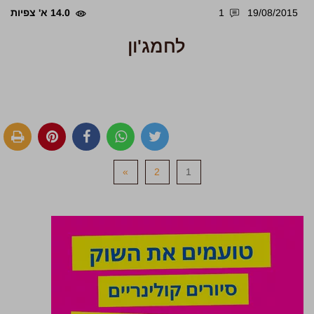
19/08/2015
1
14.0 א' צפיות
לחמג'ון
»
2
1