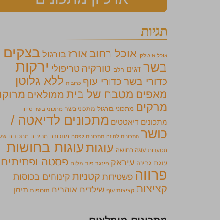
תגיות
בצקים
אוכל רחוב
אורז
בורגול
אוכל איטלקי
ירקות
בשר
טורקיה
טריפולי
דגים
חלבי
ללא גלוטן
כדורי בשר
כדורי עוף
כרובית
מאפים
מטבח של בית
מרוקו
ממולאים
מרקים
מתכוני בורגול
מתכוני בשר
מתכוני בשר טחון
מתכונים לדיאטה /
מתכונים דיאטטים
כושר
מתכונים מהירים
מתכונים של
מתכונים לחינה
מתכונים לפסח
עוגות בחושות
עוגות
מסעדות
עוגה בחושה
פסטה ופתיתים
עיראק
עוגת גבינה
פינגר פוד מלוח
פרווה
קטניות
קינוחים בכוסות
פשטידות
קציצות
שילדים אוהבים
תימן
קציצות עוף
תוספות