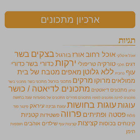
ארכיון מתכונים
תגיות
בצקים
בשר
אוכל רחוב
אורז
בורגול
אוכל איטלקי
ירקות
כדורי בשר
כדורי
טורקיה
טריפולי
דגים
חלבי
ללא גלוטן
מאפים
מטבח של בית
עוף
כרובית
מרקים
מרוקו
ממולאים
מתכוני בורגול
מתכוני בשר
מתכוני בשר
מתכונים לדיאטה / כושר
מתכונים דיאטטים
טחון
מתכונים מהירים
מתכונים של מסעדות
עוגה בחושה
מתכונים לחינה
מתכונים לפסח
עוגות בחושות
עוגות
עיראק
עוגת גבינה
פינגר פוד
פרווה
פסטה ופתיתים
קטניות
פשטידות
מלוח
קציצות
קינוחים בכוסות
שילדים אוהבים
קציצות עוף
תוספות
תימן