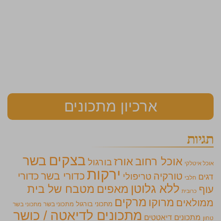
ארכיון מתכונים
תגיות
בצקים
בשר
אוכל רחוב
אורז
בורגול
אוכל איטלקי
ירקות
כדורי בשר
כדורי
טורקיה
טריפולי
דגים
חלבי
ללא גלוטן
מאפים
מטבח של בית
עוף
כרובית
מרקים
מרוקו
ממולאים
מתכוני בורגול
מתכוני בשר
מתכוני בשר
מתכונים לדיאטה / כושר
מתכונים דיאטטים
טחון