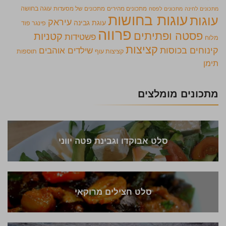
מתכונים מהירים
מתכונים של מסעדות
עוגה בחושה
מתכונים לחינה
מתכונים לפסח
עוגות בחושות
עוגות
עיראק
עוגת גבינה
פינגר פוד
פרווה
פסטה ופתיתים
קטניות
פשטידות
מלוח
קציצות
קינוחים בכוסות
שילדים אוהבים
קציצות עוף
תוספות
תימן
מתכונים מומלצים
סלט אבוקדו וגבינת פטה יווני
סלט חצילים מרוקאי