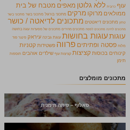
ללא גלוטן
מאפים
מטבח של בית
עוף
כרובית
מרקים
מרוקו
ממולאים
מתכוני בורגול
מתכוני בשר
מתכוני בשר
מתכונים לדיאטה / כושר
מתכונים דיאטטים
טחון
מתכונים מהירים
מתכונים של מסעדות
עוגה בחושה
מתכונים לחינה
מתכונים לפסח
עוגות בחושות
עוגות
עיראק
עוגת גבינה
פינגר פוד
פרווה
פסטה ופתיתים
קטניות
פשטידות
מלוח
קציצות
קינוחים בכוסות
שילדים אוהבים
קציצות עוף
תוספות
תימן
מתכונים מומלצים
סאלוף – פיתה תימנית