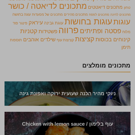
מתכונים לדיאטה / כושר
מתכונים דיאטטים
טחון
מתכונים מהירים
מתכונים של מסעדות
עוגה בחושה
מתכונים לחינה
מתכונים לפסח
עוגות בחושות
עוגות
עיראק
עוגת גבינה
פינגר פוד
פרווה
פסטה ופתיתים
קטניות
פשטידות
מלוח
קציצות
קינוחים בכוסות
שילדים אוהבים
קציצות עוף
תוספות
תימן
מתכונים מומלצים
ניוקי מהיר הכנה שעועית ירוקה ואפונת גינה
עוף בלימון / Chicken with lemon sauce