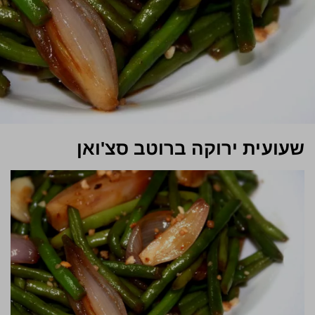
שעועית ירוקה ברוטב סצ'ואן