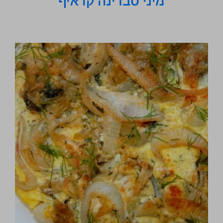
מיני סברינה קדאיף