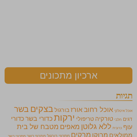
ארכיון מתכונים
תגיות
בצקים
בשר
אוכל רחוב
אורז
בורגול
אוכל איטלקי
ירקות
כדורי בשר
כדורי
טורקיה
טריפולי
דגים
חלבי
ללא גלוטן
מאפים
מטבח של בית
עוף
כרובית
מרקים
מרוקו
ממולאים
מתכוני בורגול
מתכוני בשר
מתכוני בשר