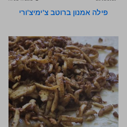
פילה אמנון ברוטב צ'ימיצ'ורי