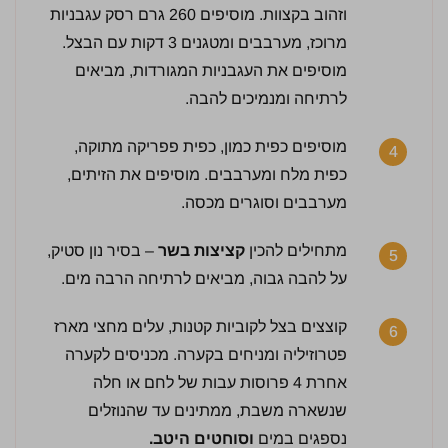
וזהוב בקצוות. מוסיפים 260 גרם רסק עגבניות
מרוכז, מערבבים ומטגנים 3 דקות עם הבצל.
מוסיפים את העגבניות המגורדות, מביאים
לרתיחה ומנמיכים להבה.
מוסיפים כפית כמון, כפית פפריקה מתוקה,
4
כפית מלח ומערבבים. מוסיפים את הזיתים,
מערבבים וסוגרים מכסה.
מתחילים להכין
קציצות בשר
– בסיר נון סטיק,
5
על להבה גבוה, מביאים לרתיחה הרבה מים.
3.5 / 5 | 2 מדרגים
לחץ כדי לדרג:
קוצצים בצל לקוביות קטנות, עלים מחצי מארז
6
פטרוזיליה ומניחים בקערה. מכניסים לקערה
אחרת 4 פרוסות עבות של לחם או חלה
שנשארה משבת, ממתינים עד שהנוזלים
נספגים במים
וסוחטים היטב.